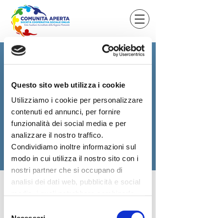
Questo sito web utilizza i cookie
Regala/regalati
un prodotto
artigianale
Utilizziamo i cookie per personalizzare
realizzato da noi e
contenuti ed annunci, per fornire
sostieni
il nostro
funzionalità dei social media e per
analizzare il nostro traffico.
progetto.
Condividiamo inoltre informazioni sul
modo in cui utilizza il nostro sito con i
Comunità Aperta
nostri partner che si occupano di
analisi dei dati web, pubblicità e social
media, i quali potrebbero combinarle
con altre informazioni che ha fornito
Selezione
loro o che hanno raccolto dal suo
Necessari